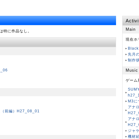
Activi
Main
は特に作品なし。
現在ホ
Blac
先月の
制作状
_06
Music
ゲーム
SUM
h27_
M3に
アナ
前編）H27_08_01
H27_
アナ
H27_
ジャケ
機材紹介