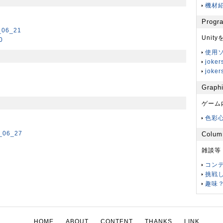
機材紹介
Progr
6_21
Unit
0
使用ソ
joke
joke
Graph
ゲーム
色彩心
06_27
Colum
雑談等
コンテ
挑戦し
趣味？
HOME
ABOUT
CONTENT
THANKS
LINK